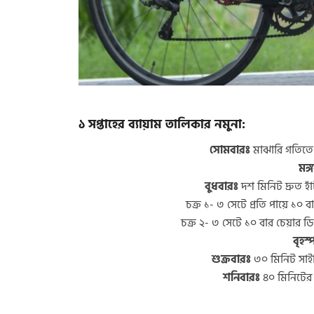
১ সপ্তাহের ব্যায়াম তালিকার নমুনা:
সোমবারঃ
মাঝারি গতিতে ৪
মঙ্
বুধবারঃ
দশ মিনিট দ্রুত হ
চক্র ১- ৩ সেটে প্রতি পায়ে ১০
চক্র ২- ৩ সেটে ১০ বার চেয়ার ডি
বৃহস
শুক্রবারঃ
৩০ মিনিট সাইক
শনিবারঃ
৪০ মিনিটের 