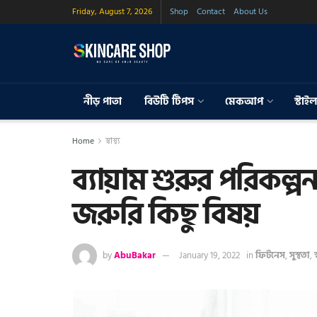
Friday, August 7, 2026
Shop
Contact
About Us
নীড় পাতা
বিউটি টিপস
মেকআপ
স্টাইল
Home
স্বাস্থ্য
ব্যায়াম শুরুর পরিকল্
জরুরি কিছু বিষয়
by
AbuBakar
January 19, 2022
in
ফিটনেস
,
সুস্থতা
,
স