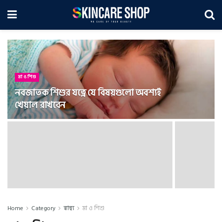
মা ও শিশু
নবজাতক শিশুর যত্নে যে বিষয়গুলো অবশ্যই
খেয়াল রাখবেন
Home
Category
স্বাস্থ্য
মা ও শিশু