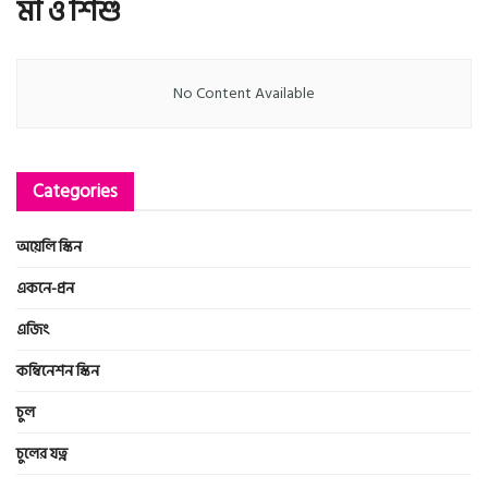
মা ও শিশু
No Content Available
Categories
অয়েলি স্কিন
একনে-প্রন
এজিং
কম্বিনেশন স্কিন
চুল
চুলের যত্ন