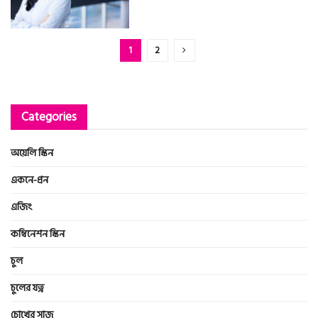
1
2
Categories
অয়েলি স্কিন
একনে-প্রন
এজিং
কম্বিনেশন স্কিন
চুল
চুলের যত্ন
চোখের সাজ