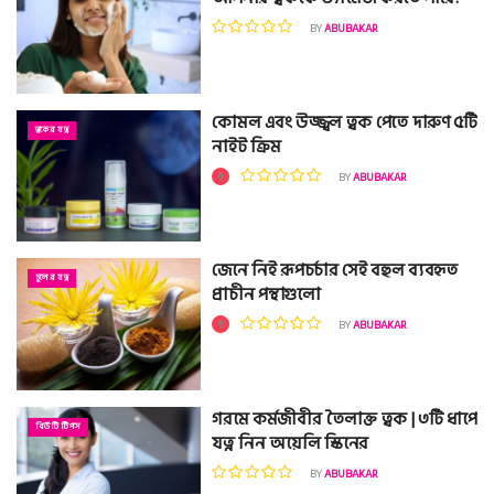
BY
ABUBAKAR
কোমল এবং উজ্জ্বল ত্বক পেতে দারুণ ৫টি
ত্বকের যত্ন
নাইট ক্রিম
BY
ABUBAKAR
জেনে নিই রূপচর্চার সেই বহুল ব্যবহৃত
চুলের যত্ন
প্রাচীন পন্থাগুলো
BY
ABUBAKAR
গরমে কর্মজীবীর তৈলাক্ত ত্বক | ৩টি ধাপে
বিউটি টিপস
যত্ন নিন অয়েলি স্কিনের
BY
ABUBAKAR