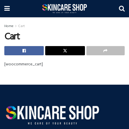
Home
Cart
Cart
[woocommerce_cart]