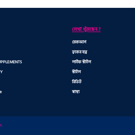
লেখা খুঁজছেন ?
মেকআপ
ত্বকের যত্ন
UPPLEMENTS
লাইফ স্টাইল
TY
স্টাইল
রিভিউ
e
স্বাস্থ্য
P
.