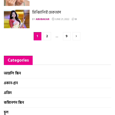
মিনিমালিস্ট মেকআপ
BY
ABUBAKAR
JUNE 21, 2022
0
1
2
…
9
Categories
অয়েলি স্কিন
একনে-প্রন
এজিং
কম্বিনেশন স্কিন
চুল