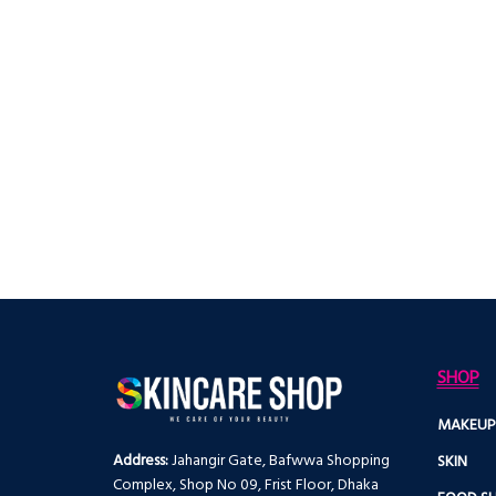
SHOP
MAKEUP
Address:
Jahangir Gate, Bafwwa Shopping
SKIN
Complex, Shop No 09, Frist Floor, Dhaka