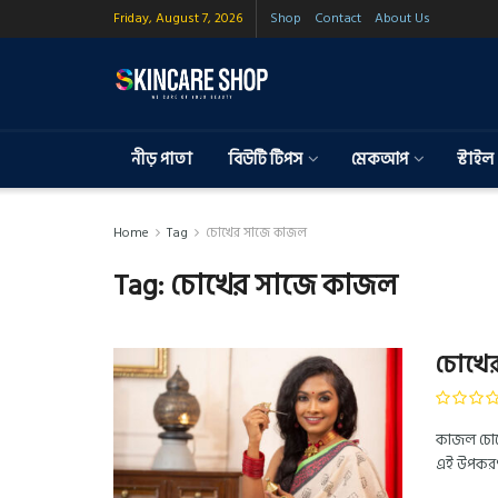
Friday, August 7, 2026
Shop
Contact
About Us
নীড় পাতা
বিউটি টিপস
মেকআপ
স্টাইল
Home
Tag
চোখের সাজে কাজল
Tag:
চোখের সাজে কাজল
চোখে
কাজল চোখের
এই উপকরণ ব