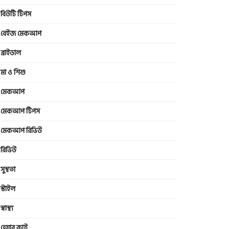
বিউটি টিপস
বেইজ মেকআপ
ব্রাইডাল
মা ও শিশু
মেকআপ
মেকআপ টিপস
মেকআপ রিভিউ
রিভিউ
সুস্থতা
স্টাইল
স্বাস্থ্য
হেয়ার কাট