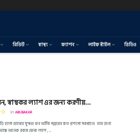
রিভিউ
স্বাস্থ্য
ফ্যাশন
লাইফ স্টাইল
ভিডিও
 ঘন, স্বাস্থকর ল্যাশ এর জন্য করণীয়…
BY
ABUBAKAR
ড়ি হলো চোখের সুন্দর। ঘন আঁখি পল্লবের কত প্রশংসা সবখানে। তার জন্য
ছে অনেক রকম ফেক ল্যাশ , ...