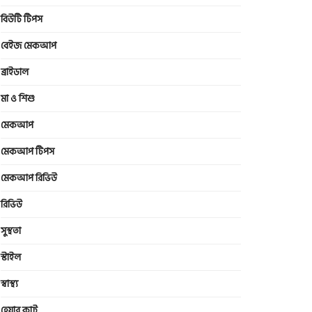
বিউটি টিপস
বেইজ মেকআপ
ব্রাইডাল
মা ও শিশু
মেকআপ
মেকআপ টিপস
মেকআপ রিভিউ
রিভিউ
সুস্থতা
স্টাইল
স্বাস্থ্য
হেয়ার কাট