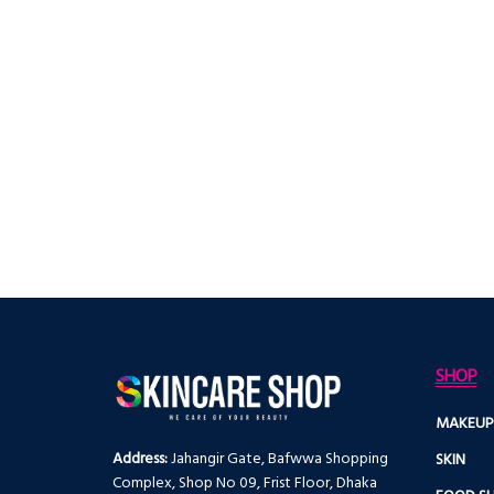
SHOP
MAKEUP
Address:
Jahangir Gate, Bafwwa Shopping
SKIN
Complex, Shop No 09, Frist Floor, Dhaka