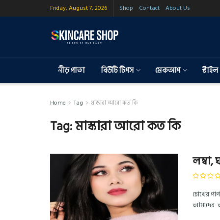
Friday, August 7, 2026
Shop
Contact
About Us
নীড় পাতা
বিউটি টিপস
মেকআপ
স্টাইল
Home
Tag
মাস্কারা আরো কত কি
Tag:
মাস্কারা আরো কত কি
লম্বা,
চোখের পাপ
আমাদের আ