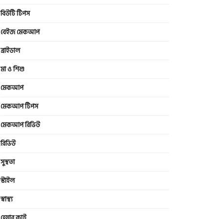
বিউটি টিপস
বেইজ মেকআপ
ব্রাইডাল
মা ও শিশু
মেকআপ
মেকআপ টিপস
মেকআপ রিভিউ
রিভিউ
সুস্থতা
স্টাইল
স্বাস্থ্য
হেয়ার কাট