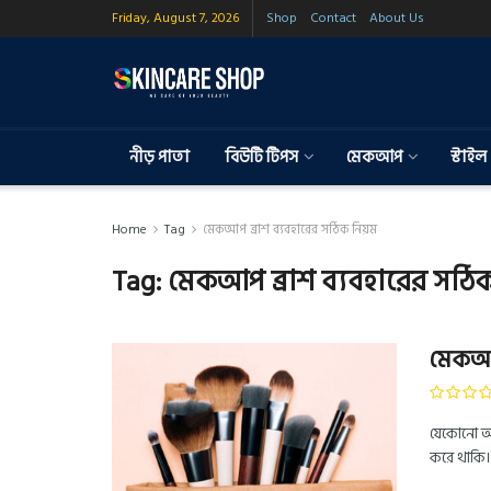
Friday, August 7, 2026
Shop
Contact
About Us
নীড় পাতা
বিউটি টিপস
মেকআপ
স্টাইল
Home
Tag
মেকআপ ব্রাশ ব্যবহারের সঠিক নিয়ম
Tag:
মেকআপ ব্রাশ ব্যবহারের সঠি
মেকআপ
যেকোনো অন
করে থাকি।