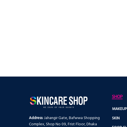
SHOP
MAKEUP
Address:
Jahangir Gate, Bafwwa Shopping
SKIN
Complex, Shop No 09, Frist Floor, Dhaka