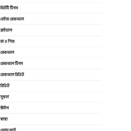
বিউটি টিপস
বেইজ মেকআপ
ব্রাইডাল
মা ও শিশু
মেকআপ
মেকআপ টিপস
মেকআপ রিভিউ
রিভিউ
সুস্থতা
স্টাইল
স্বাস্থ্য
হেয়ার কাট