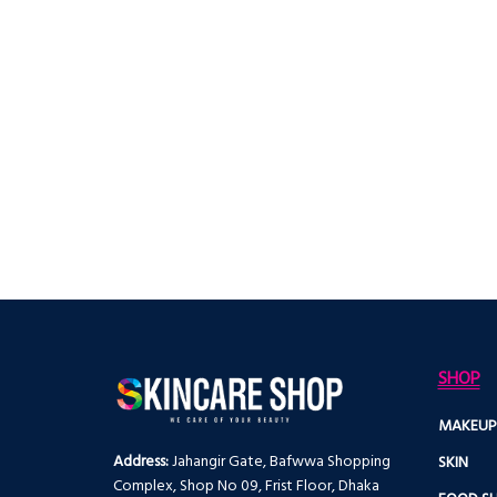
SHOP
MAKEUP
Address:
Jahangir Gate, Bafwwa Shopping
SKIN
Complex, Shop No 09, Frist Floor, Dhaka