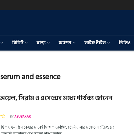
রিভিউ
স্বাস্থ্য
ফ্যাশন
লাইফ স্টাইল
ভিডিও
l serum and essence
য়েল, সিরাম ও এসেন্সের মধ্যে পার্থক্য জানেন
BY
ABUBAKAR
িল যখন স্কিন কেয়ার মানেই সিম্পল ক্লেঞ্জিং, টোনিং আর ময়েশ্চারাইজিং; এই
 সম্পর্কে আমাদের বেশ ভালো ধারণা আছে ...