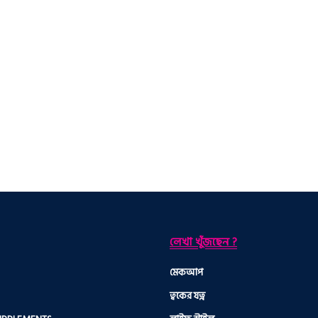
লেখা খুঁজছেন ?
মেকআপ
ত্বকের যত্ন