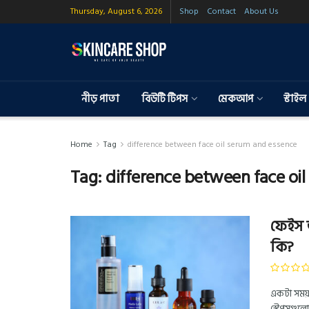
Thursday, August 6, 2026
Shop
Contact
About Us
নীড় পাতা
বিউটি টিপস
মেকআপ
স্টাইল
Home
Tag
difference between face oil serum and essence
Tag:
difference between face oi
ফেইস অ
কি?
একটা সময় ছ
স্টেপসগুলো