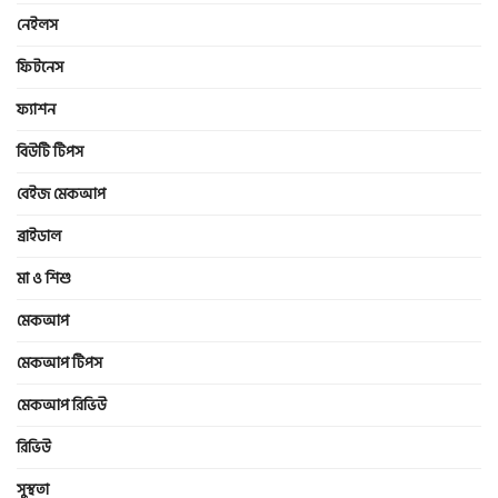
নেইলস
ফিটনেস
ফ্যাশন
বিউটি টিপস
বেইজ মেকআপ
ব্রাইডাল
মা ও শিশু
মেকআপ
মেকআপ টিপস
মেকআপ রিভিউ
রিভিউ
সুস্থতা